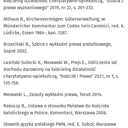
kościelną działalność charytatywno-opiekuńczą, "Studia z
prawa wyznaniowego" 2019, nr 22, s. 201-232.
Althaus R., Kirchenvermögen: Güterverwaltung, w:
Münstericher Kommentar zum Codex Iuris Canonici, red. K.
Lüdicke, Essen 1984-, kan. 1287.
Brzeziński B., Szkice z wykładni prawa podatkowego,
Sopot 2002.
Lasiński-Sulecki K., Morawski W., Prejs E., Odliczenie od
dochodu darowizny na kościelną działalność
charytatywno-opiekuńczą, "Kościół i Prawo" 2021, nr 1, s.
135-159.
Morawski L., Zasady wykładni prawa, Toruń 2014.
Rakoczy B., Ustawa o stosunku Państwa do Kościoła
katolickiego w Polsce. Komentarz, Warszawa 2008.
Słownik języka polskiego PWN, red. E. Sobol, Warszawa