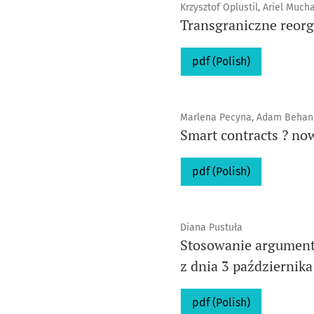
Krzysztof Oplustil, Ariel Much
Transgraniczne reorg
pdf (Polish)
Marlena Pecyna, Adam Behan
Smart contracts ? n
pdf (Polish)
Diana Pustuła
Stosowanie argumenta
z dnia 3 października
pdf (Polish)