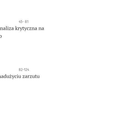
45- 81
aliza krytyczna na
o
82-124
nadużyciu zarzutu