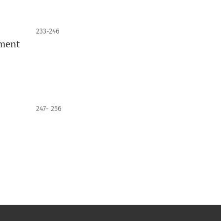
233-246
pment
247- 256