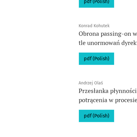
pdf (Polish)
Konrad Kohutek
Obrona passing-on w 
tle unormowań dyrekt
pdf (Polish)
Andrzej Olaś
Przesłanka płynności
potrącenia w procesi
pdf (Polish)