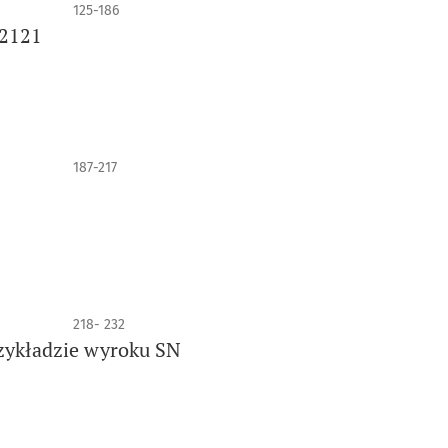
125-186
/2121
187-217
218- 232
zykładzie wyroku SN