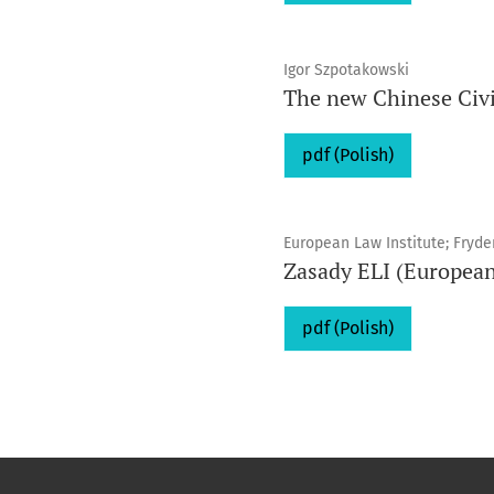
Igor Szpotakowski
The new Chinese Civi
pdf (Polish)
European Law Institute; Fryde
Zasady ELI (European
pdf (Polish)